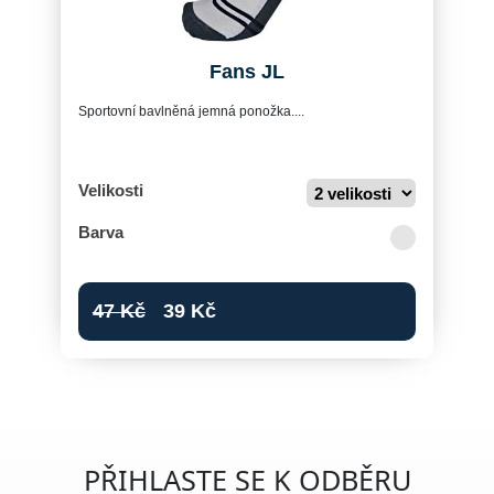
Fans JL
Sportovní bavlněná jemná ponožka....
Velikosti
Barva
47
Kč
39
Kč
PŘIHLASTE SE K ODBĚRU