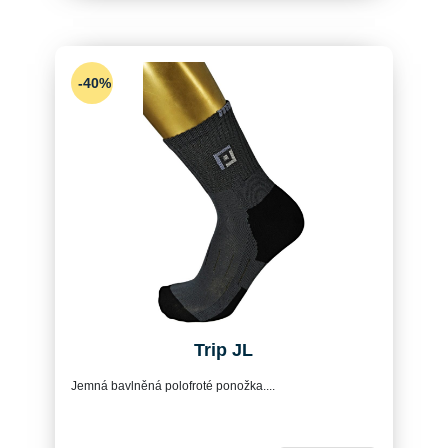
-40%
Trip JL
Jemná bavlněná polofroté ponožka....