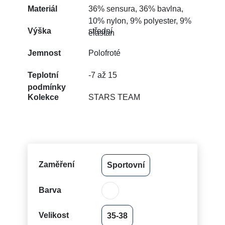
Materiál
36% sensura, 36% bavlna,
10% nylon, 9% polyester, 9%
Výška
střední
elastan
Jemnost
Polofroté
Teplotní
-7 až 15
podmínky
Kolekce
STARS TEAM
Zaměření
Sportovní
Barva
Velikost
35-38