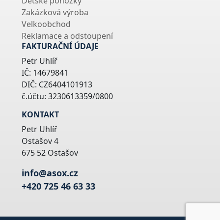
Dětské ponožky
Zakázková výroba
Velkoobchod
Reklamace a odstoupení
FAKTURAČNÍ ÚDAJE
Petr Uhlíř
IČ: 14679841
DIČ: CZ6404101913
č.účtu: 3230613359/0800
KONTAKT
Petr Uhlíř
Ostašov 4
675 52 Ostašov
info@asox.cz
+420 725 46 63 33