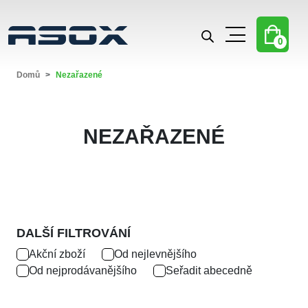
0
Domů
Nezařazené
NEZAŘAZENÉ
DALŠÍ FILTROVÁNÍ
Akční zboží
Od nejlevnějšího
Od nejprodávanějšího
Seřadit abecedně